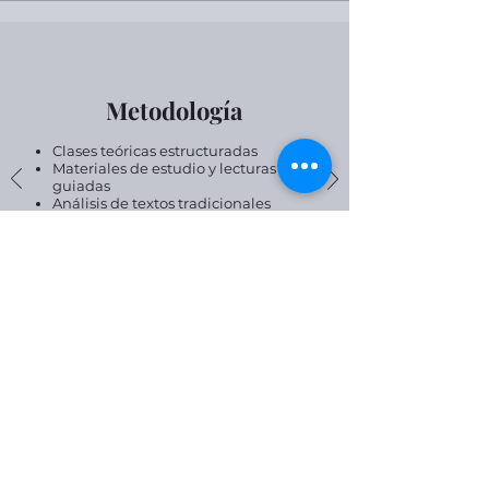
Metodología
Clases teóricas estructuradas
Materiales de estudio y lecturas
guiadas
Análisis de textos tradicionales
Tutorías en vivo
Espacios de reflexión y debate
académico
Trabajo personal supervisado
Enfoque del Programa
Este curso propone el yoga como:
disciplina de estudio